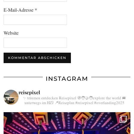
E-Mail-Adresse
*
Website
INSTAGRAM
reisepixel
✨ träumen entdecken Reisepixel
🧭🧑‍🤝‍🧑explore the world
🚐
unterwegs im HZJ
📍Reiseplan
#reisepixel
#overlanding2025