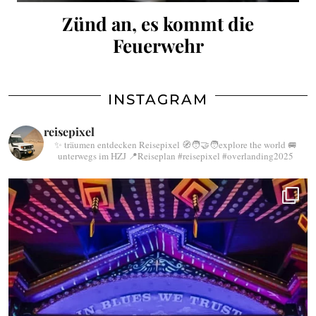
Zünd an, es kommt die
Feuerwehr
INSTAGRAM
reisepixel
✨ träumen entdecken Reisepixel
🧭🧑‍🤝‍🧑explore the world
🚐
unterwegs im HZJ
📍Reiseplan
#reisepixel
#overlanding2025