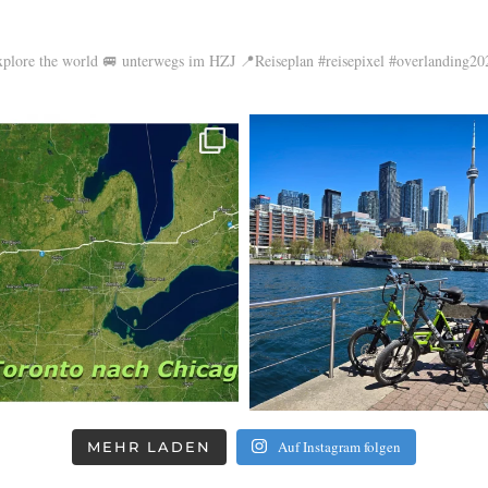
xplore the world
🚐 unterwegs im HZJ
📍Reiseplan
#reisepixel
#overlanding20
Auf Instagram folgen
MEHR LADEN