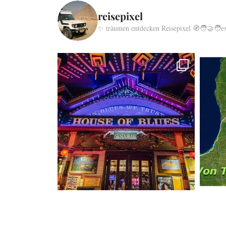
reisepixel
✨ träumen entdecken Reisepixel
🧭🧑‍🤝‍🧑e