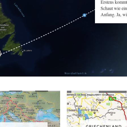
Erstens kommt 
Bald geht´s los
Schaut wie ein
Anfang. Ja, w
GRIECHENLAND