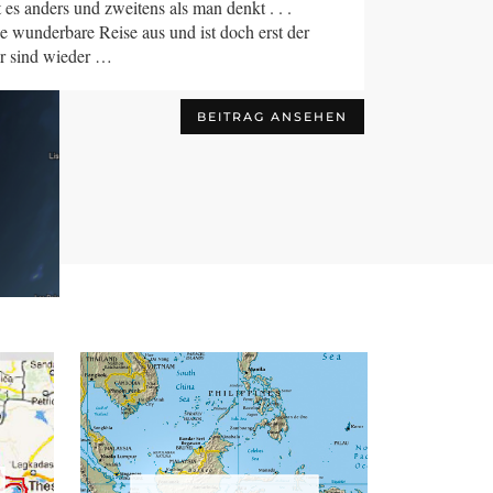
es anders und zweitens als man denkt . . .
 und es gibt noch viel zu tun.
e wunderbare Reise aus und ist doch erst der
ir sind wieder …
BEITRAG ANSEHEN
BEITRAG ANSEHEN