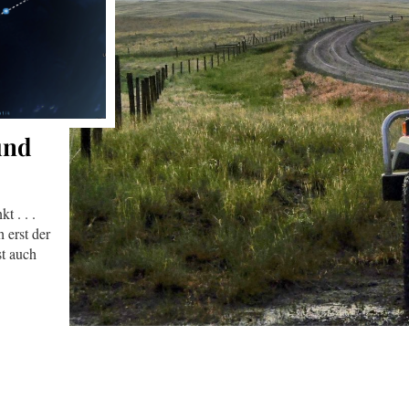
und
t . . .
 erst der
st auch