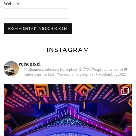
Website
INSTAGRAM
reisepixel
✨ träumen entdecken Reisepixel
🧭🧑‍🤝‍🧑explore the world
🚐
unterwegs im HZJ
📍Reiseplan
#reisepixel
#overlanding2025