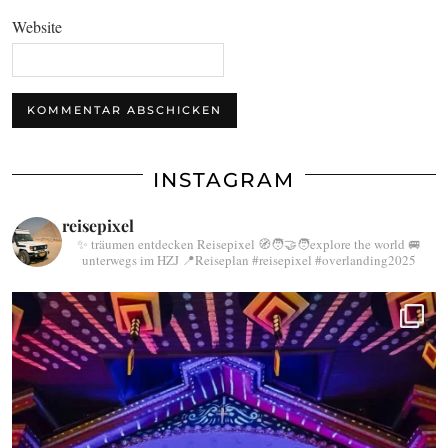
Website
INSTAGRAM
reisepixel
✨ träumen entdecken Reisepixel
🧭🧑‍🤝‍🧑explore the world
🚐
unterwegs im HZJ
📍Reiseplan
#reisepixel
#overlanding2025