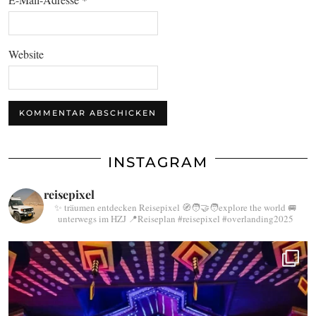
Website
INSTAGRAM
reisepixel
✨ träumen entdecken Reisepixel
🧭🧑‍🤝‍🧑explore the world
🚐
unterwegs im HZJ
📍Reiseplan
#reisepixel
#overlanding2025