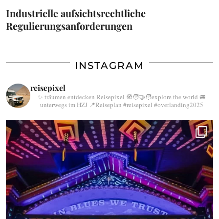
Industrielle aufsichtsrechtliche
Regulierungsanforderungen
INSTAGRAM
reisepixel
✨ träumen entdecken Reisepixel
🧭🧑‍🤝‍🧑explore the world
🚐
unterwegs im HZJ
📍Reiseplan
#reisepixel
#overlanding2025