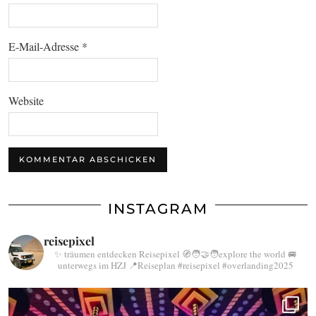
E-Mail-Adresse
*
Website
INSTAGRAM
reisepixel
✨ träumen entdecken Reisepixel
🧭🧑‍🤝‍🧑explore the world
🚐
unterwegs im HZJ
📍Reiseplan
#reisepixel
#overlanding2025