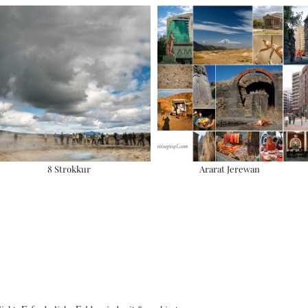
8 Strokkur
Ararat Jerewan