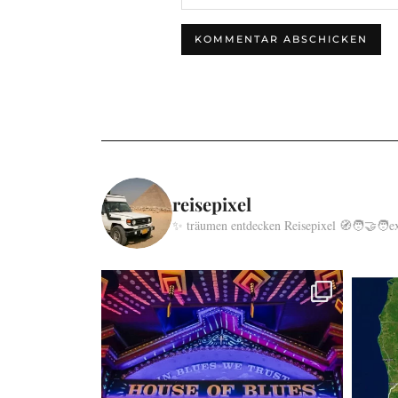
reisepixel
✨ träumen entdecken Reisepixel
🧭🧑‍🤝‍🧑e