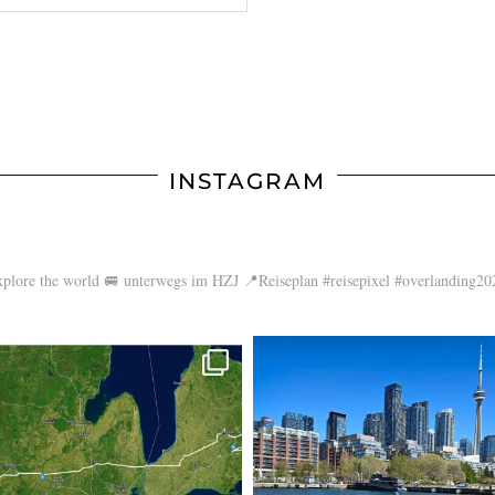
INSTAGRAM
xplore the world
🚐 unterwegs im HZJ
📍Reiseplan
#reisepixel
#overlanding20