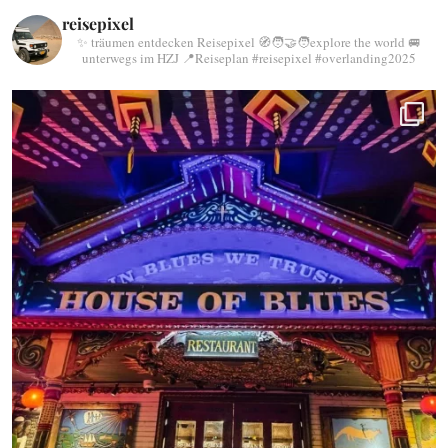
reisepixel
✨ träumen entdecken Reisepixel
🧭🧑‍🤝‍🧑explore the world
🚐
unterwegs im HZJ
📍Reiseplan
#reisepixel
#overlanding2025