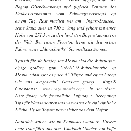
Region Ober-Swanetien und zugleich Zentrum des
Kaukasustourismus vom Schwarzmeerstrand an
einem Tag. Rast machen wir am
Inguri-Stausee
,
seine Staumauer ist 750 m lang und gehört mit einer
Höhe von 271,5 m zu den höchsten Bogenstaumauern
der Welt. Bei einem Fotostop lerne ich den netten
Fahrer eines „Marschrutki“ Sammeltaxis kennen.
Typisch für die Region um Mestia sind die Wehrtürme,
einige gehören zum UNESCO-Weltkulturerbe. In
Mestia selbst gibt es noch 42 Türme und einen haben
wir uns ausgesucht! Genauer gesagt
Roza´S
Guesthouse
www.roza-mestia.com
in der Nähe.
Hier finden wir freundliche Aufnahme, bekommen
Tips für Wandertouren und verkosten die einheimische
Küche. Unser Toyota parkt sicher vor dem Hoftor.
Natürlich wollen wir im Kaukasus wandern. Unsere
erste Tour führt uns zum
Chalaadi Glacier
am Fuße