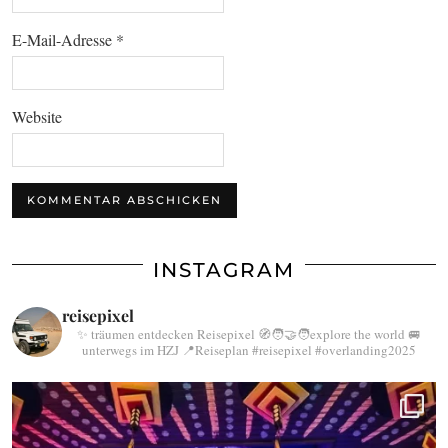
E-Mail-Adresse
*
Website
INSTAGRAM
reisepixel
✨ träumen entdecken Reisepixel
🧭🧑‍🤝‍🧑explore the world
🚐
unterwegs im HZJ
📍Reiseplan
#reisepixel
#overlanding2025