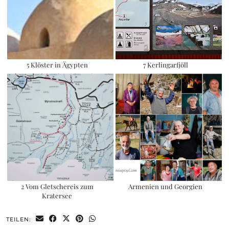
5 Klöster in Ägypten
7 Kerlingarfjöll
2 Vom Gletschereis zum
Armenien und Georgien
Kratersee
TEILEN: